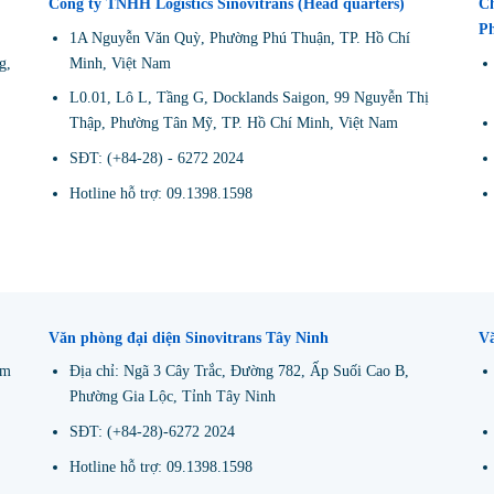
Công ty TNHH Logistics Sinovitrans (Head quarters)
Ch
P
1A Nguyễn Văn Quỳ, Phường Phú Thuận, TP. Hồ Chí
g,
Minh, Việt Nam
L0.01, Lô L, Tầng G, Docklands Saigon, 99 Nguyễn Thị
Thập, Phường Tân Mỹ, TP. Hồ Chí Minh, Việt Nam
SĐT: (+84-28) - 6272 2024
Hotline hỗ trợ: 09.1398.1598
Văn phòng đại diện Sinovitrans Tây Ninh
Vă
am
Địa chỉ: Ngã 3 Cây Trắc, Đường 782, Ấp Suối Cao B,
Phường Gia Lộc, Tỉnh Tây Ninh
SĐT: (+84-28)-6272 2024
Hotline hỗ trợ: 09.1398.1598