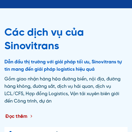
Các dịch vụ của
Sinovitrans
Dẫn đầu thị trường với giải pháp tối ưu, Sinovitrans tự
tin mang đến giải pháp logistics hiệu quả
Gồm giao nhận hàng hóa đường biển, nội địa, đường
hàng không, đường sắt, dịch vụ hải quan, dịch vụ
LCL/CFS, Hợp đồng Logistics, Vận tải xuyên biên giới
đến Công trình, dự án
Đọc thêm