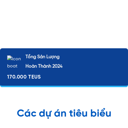
hàng không với đầy đủ các loại hình từ LCL,
dự án hay hợp đồng logistics. Điều này đã
được khẳng định qua những con số mà
Sinovitrans đạt được trong thời gian qua.
Tổng Sản Lượng
Hoàn Thành 2024
170.000 TEUS
Các dự án tiêu biểu