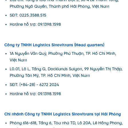
Phường Ngô Quyền, Thành phố Hải Phòng, Việt Nam
SĐT: 0225.3588.515
Hotline hỗ trợ: 09.1398.1598
Công ty TNHH Logistics Sinovitrans (Head quarters)
1A Nguyễn Văn Quỳ, Phường Phú Thuận, TP. Hồ Chí Minh,
Việt Nam
L0.01, Lô L, Tầng G, Docklands Saigon, 99 Nguyễn Thị Thập,
Phường Tân Mỹ, TP. Hồ Chí Minh, Việt Nam
SĐT: (+84-28) - 6272 2024
Hotline hỗ trợ: 09.1398.1598
Chi nhánh Công ty TNHH Logistics Sinovitrans tại Hải Phòng
Phòng 616-618, Tầng 6, Tòa nhà TD, Lô 20A, Lê Hồng Phong,