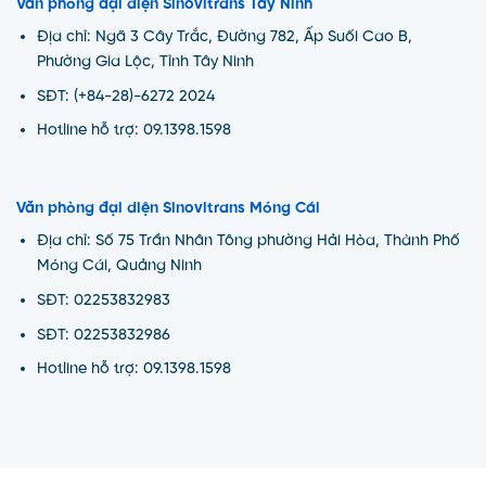
Văn phòng đại diện Sinovitrans Tây Ninh
Địa chỉ: Ngã 3 Cây Trắc, Đường 782, Ấp Suối Cao B,
Phường Gia Lộc, Tỉnh Tây Ninh
SĐT: (+84-28)-6272 2024
Hotline hỗ trợ: 09.1398.1598
Văn phòng đại diện Sinovitrans Móng Cái
Địa chỉ: Số 75 Trần Nhân Tông phường Hải Hòa, Thành Phố
Móng Cái, Quảng Ninh
SĐT: 02253832983
SĐT: 02253832986
Hotline hỗ trợ: 09.1398.1598