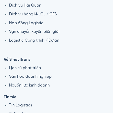
Dịch vụ Hải Quan
Dịch vụ hàng lẻ LCL / CFS
Hợp đồng Logistic
Vận chuyển xuyên biên giới
Logistic Công trình / Dự án
Về Sinovitrans
Lịch sử phát triển
Văn hoá doanh nghiệp
Nguồn lực kinh doanh
Tin tức
Tin Logistics