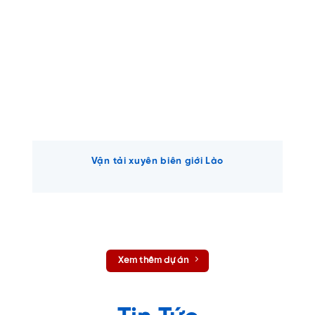
Vận tải xuyên biên giới Lào
Xem thêm dự án