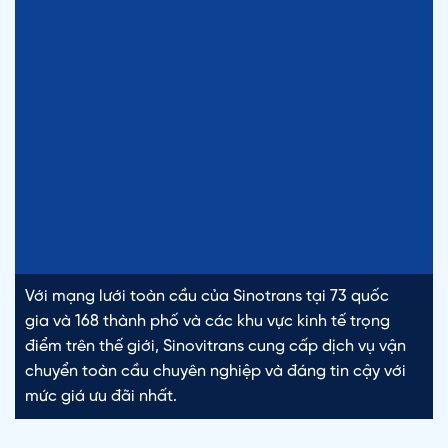
Với mạng lưới toàn cầu của Sinotrans tại 73 quốc
gia và 168 thành phố và các khu vực kinh tế trọng
điểm trên thế giới, Sinovitrans cung cấp dịch vụ vận
chuyển toàn cầu chuyên nghiệp và đáng tin cậy với
mức giá ưu đãi nhất.