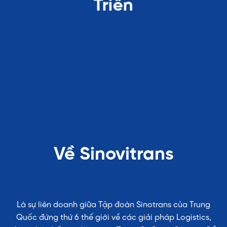
Triển
Về Sinovitrans
Là sự liên doanh giữa Tập đoàn Sinotrans của Trung
Quốc đứng thứ 6 thế giới về các giải pháp Logistics,