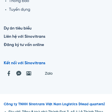
Thông báo
Tuyển dụng
Dự án tiêu biểu
Liên hệ với Sinovitrans
Đăng ký tư vấn online
Kết nối với Sinovitrans
Công ty TNHH Sinotrans Việt Nam Logistics (Head quarters)
Địa chỉ: Tầng 8 toà nhà Thành Đạt 3, số 4 Lê Thánh Tông,