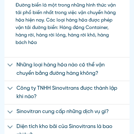
Đường biển là một trong những hình thức vận
tải phổ biến nhất trong việc vận chuyển hàng
hóa hiện nay. Các loại hàng hóa được phép
vận tải đường biển: Hàng đóng Container,
hàng rời, hàng rời lỏng, hàng rời khô, hàng
bách hóa
Những loại hàng hóa nào có thể vận
chuyển bằng đường hàng không?
Công ty TNHH Sinovitrans được thành lập
khi nào?
Sinovitran cung cấp những dịch vụ gì?
Diện tích kho bãi của Sinovitrans là bao