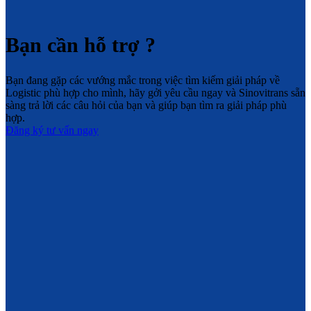
Bạn cần hỗ trợ ?
Bạn đang gặp các vướng mắc trong việc tìm kiếm giải pháp về
Logistic phù hợp cho mình, hãy gởi yêu cầu ngay và Sinovitrans sẵn
sàng trả lời các câu hỏi của bạn và giúp bạn tìm ra giải pháp phù
hợp.
Đăng ký tư vấn ngay