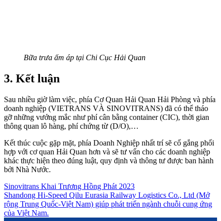
Bữa trưa ấm áp tại Chi Cục Hải Quan
3. Kết luận
Sau nhiều giờ làm việc, phía Cơ Quan Hải Quan Hải Phòng và phía
doanh nghiệp (VIETRANS VÀ SINOVITRANS) đã có thể tháo
gỡ những vướng mắc như phí cân bằng container (CIC), thời gian
thông quan lô hàng, phí chứng từ (D/O),…
Kết thúc cuộc gặp mặt, phía Doanh Nghiệp nhất trí sẽ cố gắng phối
hợp với cơ quan Hải Quan hơn và sẽ tư vấn cho các doanh nghiệp
khác thực hiện theo đúng luật, quy định và thông tư được ban hành
bởi Nhà Nước.
Sinovitrans Khai Trương Hồng Phát 2023
Shandong Hi-Speed Qilu Eurasia Railway Logistics Co., Ltd (Mở
rộng Trung Quốc-Việt Nam) giúp phát triển ngành chuỗi cung ứng
của Việt Nam.