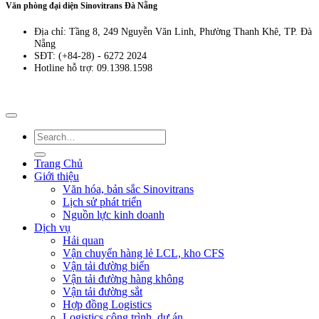
Văn phòng đại diện Sinovitrans Đà Nẵng
Địa chỉ: Tầng 8, 249 Nguyễn Văn Linh, Phường Thanh Khê, TP. Đà
Nẵng
SĐT: (+84-28) - 6272 2024
Hotline hỗ trợ: 09.1398.1598
Trang Chủ
Giới thiệu
Văn hóa, bản sắc Sinovitrans
Lịch sử phát triển
Nguồn lực kinh doanh
Dịch vụ
Hải quan
Vận chuyển hàng lẻ LCL, kho CFS
Vận tải đường biển
Vận tải đường hàng không
Vận tải đường sắt
Hợp đồng Logistics
Logistics công trình, dự án