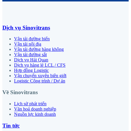
Dịch vụ Sinovitrans
Vận tải đường biển
Vận tải nội địa
Vận tải đường hàng không
Vận tải đường sắt
Dịch vụ Hải Quan
Dịch vụ hàng lẻ LCL / CFS
Hợp đồng Logistic
Vận chuyển xuyên biên giới
Logistic Công trình / Dự án
Về Sinovitrans
Lịch sử phát triển
Văn hoá doanh nghiệp
Nguồn lực kinh doanh
Tin tức