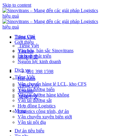
Skip to content
Trang Chủ
Tiếng Việt
Giới thiệu
Tiếng Việt
Văn hóa, bản sắc Sinovitrans
English
Lịch sử phát triển
简体中文
Nguồn lực kinh doanh
Dịch vụ
091 398 1598
Tiếng Việt
Hải quan
Vận chuyển hàng lẻ LCL, kho CFS
Tiếng Việt
Vận tải đường biển
English
Vận tải đường hàng không
简体中文
Vận tải đường sắt
Hợp đồng Logistics
Menu
Logistics công trình, dự án
Vận chuyển xuyên biên giới
Vận tải nội địa
Dự án tiêu biểu