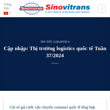
Skip
Tiếng
Việt
to
content
TIN TỨC LOGISTICS
Cập nhập: Thị trường logistics quốc tế Tuần
37/2024
Chỉ số giá cước vận chuyển container quốc tế tổng hợp