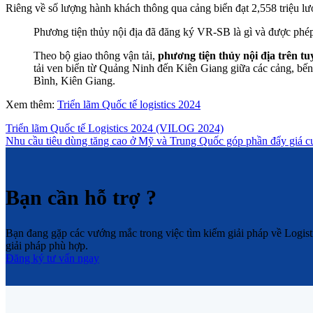
Riêng về số lượng hành khách thông qua cảng biển đạt 2,558 triệu lư
Phương tiện thủy nội địa đã đăng ký VR-SB là gì và được phép
Theo bộ giao thông vận tải,
phương tiện thủy nội địa trên tu
tải ven biển từ Quảng Ninh đến Kiên Giang giữa các cảng, bến
Bình, Kiên Giang.
Xem thêm:
Triển lãm Quốc tế logistics 2024
Triển lãm Quốc tế Logistics 2024 (VILOG 2024)
Nhu cầu tiêu dùng tăng cao ở Mỹ và Trung Quốc góp phần đẩy giá cư
Bạn cần hỗ trợ ?
Bạn đang gặp các vướng mắc trong việc tìm kiếm giải pháp về Logistic
giải pháp phù hợp.
Đăng ký tư vấn ngay