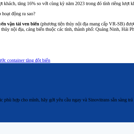
ợt khách, tăng 16% so với cùng kỳ năm 2023 trong đó tính riêng lượt kh
 hoạt động ra sao?
yến vận tải ven biển
(phương tiện thủy nội địa mang cấp VR-SB) được
 thủy nội địa, cảng biển thuộc các tỉnh, thành phố: Quảng Ninh, Hải
ớc container tăng đột biến
 phù hợp cho mình, hãy gởi yêu cầu ngay và Sinovitrans sẵn sàng trả l