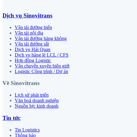
Dịch vụ Sinovitrans
Vận tải đường biển
Vận tải nội địa
Vận tải đường hàng không
Vận tải đường sắt
Dịch vụ Hải Quan
Dịch vụ hàng lẻ LCL / CFS
Hợp đồng Logistic
Vận chuyển xuyên biên giới
Logistic Công trình / Dự án
Về Sinovitrans
Lịch sử phát triển
Văn hoá doanh nghiệp
Nguồn lực kinh doanh
Tin tức
Tin Logistics
Thông báo