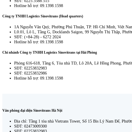
SĐT: 0225.3588.515
Hotline hỗ trợ: 09.1398.1598
Công ty TNHH Logistics Sinovitrans (Head quarters)
1A Nguyễn Văn Quỳ, Phường Phú Thuận, TP. Hồ Chí Minh, Việt Na
L0.01, Lô L, Tầng G, Docklands Saigon, 99 Nguyễn Thị Thập, Phườ
SĐT: (+84-28) - 6272 2024
Hotline hỗ trợ: 09.1398.1598
Chi nhánh Công ty TNHH Logistics Sinovitrans tại Hải Phòng
Phòng 616-618, Tầng 6, Tòa nhà TD, Lô 20A, Lê Hồng Phong, Phườn
SĐT: 02253832983
SĐT: 02253832986
Hotline hỗ trợ: 09.1398.1598
Văn phòng đại diện Sinovitrans Hà Nội
Địa chỉ: Tầng 1 tòa nhà Vietrans Tower, Số 15 Bis Lý Nam Đế, Phư
SĐT: 02473009300
SĐT: 02253832983