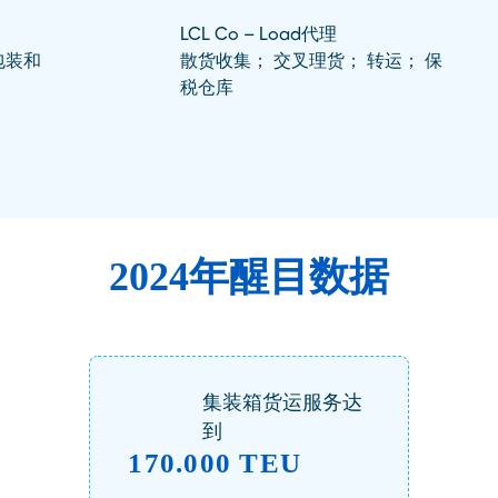
LCL Co – Load代理
包装和
散货收集； 交叉理货； 转运； 保
税仓库
2024年醒目数据
集装箱货运服务达
到
170.000 TEU