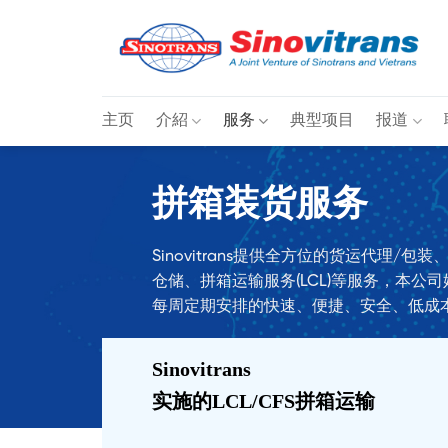
跳
到
内
容
主页
介紹
服务
典型项目
报道
拼箱装货服务
Sinovitrans提供全方位的货运代理/
仓储、拼箱运输服务(LCL)等服务，本公
每周定期安排的快速、便捷、安全、低成
登记咨询
Sinovitrans
实施的LCL/CFS拼箱运输