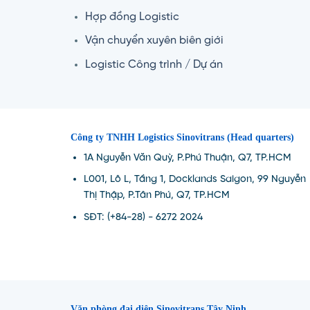
Hợp đồng Logistic
Vận chuyển xuyên biên giới
Logistic Công trình / Dự án
Công ty TNHH Logistics Sinovitrans (Head quarters)
1A Nguyễn Văn Quỳ, P.Phú Thuận, Q7, TP.HCM
L001, Lô L, Tầng 1, Docklands Saigon, 99 Nguyễn
Thị Thập, P.Tân Phú, Q7, TP.HCM
SĐT: (+84-28) - 6272 2024
Văn phòng đại diện Sinovitrans Tây Ninh