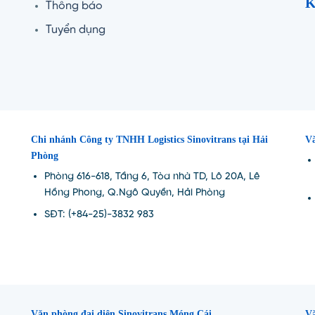
K
Thông báo
Tuyển dụng
Chi nhánh Công ty TNHH Logistics Sinovitrans tại Hải
Vă
Phòng
Phòng 616-618, Tầng 6, Tòa nhà TD, Lô 20A, Lê
Hồng Phong, Q.Ngô Quyền, Hải Phòng
SĐT: (+84-25)-3832 983
Văn phòng đại diện Sinovitrans Móng Cái
Vă