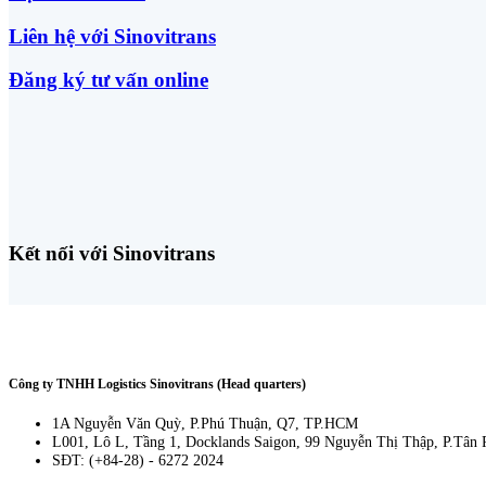
Liên hệ với Sinovitrans
Đăng ký tư vấn online
Kết nối với Sinovitrans
Công ty TNHH Logistics Sinovitrans (Head quarters)
1A Nguyễn Văn Quỳ, P.Phú Thuận, Q7, TP.HCM
L001, Lô L, Tầng 1, Docklands Saigon, 99 Nguyễn Thị Thập, P.Tân
SĐT: (+84-28) - 6272 2024