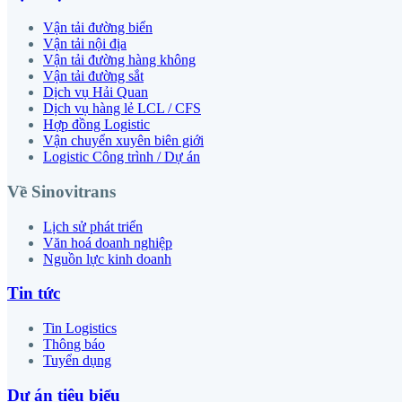
Vận tải đường biển
Vận tải nội địa
Vận tải đường hàng không
Vận tải đường sắt
Dịch vụ Hải Quan
Dịch vụ hàng lẻ LCL / CFS
Hợp đồng Logistic
Vận chuyển xuyên biên giới
Logistic Công trình / Dự án
Về Sinovitrans
Lịch sử phát triển
Văn hoá doanh nghiệp
Nguồn lực kinh doanh
Tin tức
Tin Logistics
Thông báo
Tuyển dụng
Dự án tiêu biểu