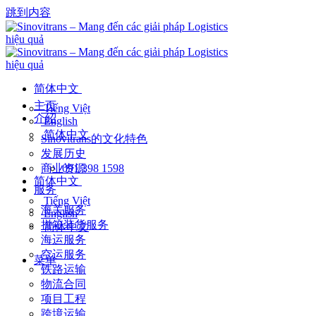
跳到内容
简体中文
主页
Tiếng Việt
介紹
English
简体中文
Sinovitrans的文化特色
发展历史
商业资源
091 398 1598
简体中文
服务
Tiếng Việt
海关服务
English
拼箱装货服务
简体中文
海运服务
空运服务
菜单
铁路运输
物流合同
项目工程
跨境运输