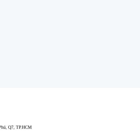
 Phú, Q7, TP.HCM