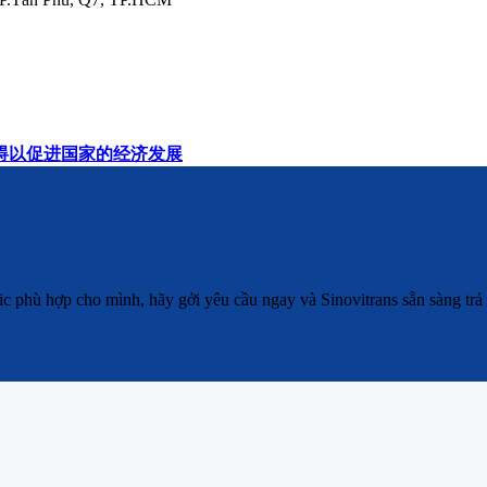
碍以促进国家的经济发展
 phù hợp cho mình, hãy gởi yêu cầu ngay và Sinovitrans sẵn sàng trả l