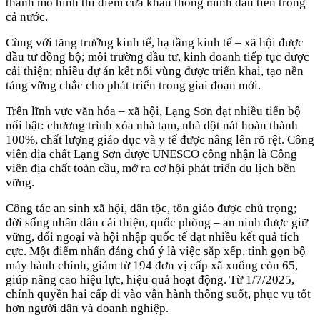
thành mô hình thí điểm cửa khẩu thông minh đầu tiên trong
cả nước.
Cùng với tăng trưởng kinh tế, hạ tầng kinh tế – xã hội được
đầu tư đồng bộ; môi trường đầu tư, kinh doanh tiếp tục được
cải thiện; nhiều dự án kết nối vùng được triển khai, tạo nền
tảng vững chắc cho phát triển trong giai đoạn mới.
Trên lĩnh vực văn hóa – xã hội, Lạng Sơn đạt nhiều tiến bộ
nổi bật: chương trình xóa nhà tạm, nhà dột nát hoàn thành
100%, chất lượng giáo dục và y tế được nâng lên rõ rệt. Công
viên địa chất Lạng Sơn được UNESCO công nhận là Công
viên địa chất toàn cầu, mở ra cơ hội phát triển du lịch bền
vững.
Công tác an sinh xã hội, dân tộc, tôn giáo được chú trọng;
đời sống nhân dân cải thiện, quốc phòng – an ninh được giữ
vững, đối ngoại và hội nhập quốc tế đạt nhiều kết quả tích
cực. Một điểm nhấn đáng chú ý là việc sắp xếp, tinh gọn bộ
máy hành chính, giảm từ 194 đơn vị cấp xã xuống còn 65,
giúp nâng cao hiệu lực, hiệu quả hoạt động. Từ 1/7/2025,
chính quyền hai cấp đi vào vận hành thông suốt, phục vụ tốt
hơn người dân và doanh nghiệp.