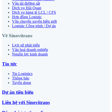
Vận tải đường sắt
Dịch vụ Hải Quan
Dịch vụ hàng lẻ LCL / CFS
Hợp đồng Logistic
Vận chuyển xuyên biên giới
Logistic Công trình / Dự án
Về Sinovitrans
Lịch sử phát triển
Văn hoá doanh nghiệp
Nguồn lực kinh doanh
Tin tức
Tin Logistics
Thông báo
Tuyển dụng
Dự án tiêu biểu
Liên hệ với Sinovitrans