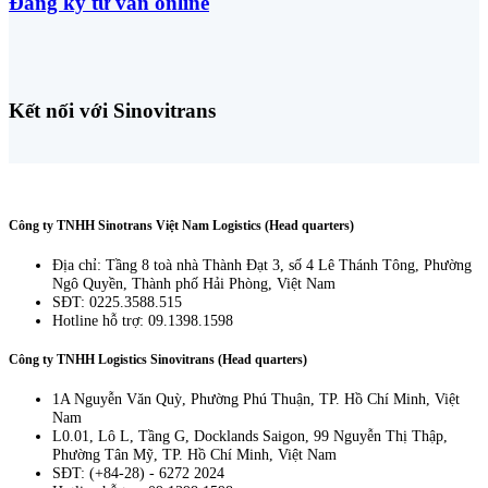
Đăng ký tư vấn online
Kết nối với Sinovitrans
Công ty TNHH Sinotrans Việt Nam Logistics (Head quarters)
Địa chỉ: Tầng 8 toà nhà Thành Đạt 3, số 4 Lê Thánh Tông, Phường
Ngô Quyền, Thành phố Hải Phòng, Việt Nam
SĐT: 0225.3588.515
Hotline hỗ trợ: 09.1398.1598
Công ty TNHH Logistics Sinovitrans (Head quarters)
1A Nguyễn Văn Quỳ, Phường Phú Thuận, TP. Hồ Chí Minh, Việt
Nam
L0.01, Lô L, Tầng G, Docklands Saigon, 99 Nguyễn Thị Thập,
Phường Tân Mỹ, TP. Hồ Chí Minh, Việt Nam
SĐT: (+84-28) - 6272 2024