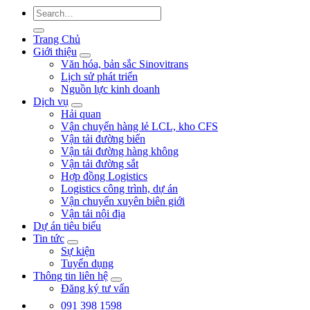
Trang Chủ
Giới thiệu
Văn hóa, bản sắc Sinovitrans
Lịch sử phát triển
Nguồn lực kinh doanh
Dịch vụ
Hải quan
Vận chuyển hàng lẻ LCL, kho CFS
Vận tải đường biển
Vận tải đường hàng không
Vận tải đường sắt
Hợp đồng Logistics
Logistics công trình, dự án
Vận chuyển xuyên biên giới
Vận tải nội địa
Dự án tiêu biểu
Tin tức
Sự kiện
Tuyển dụng
Thông tin liên hệ
Đăng ký tư vấn
091 398 1598