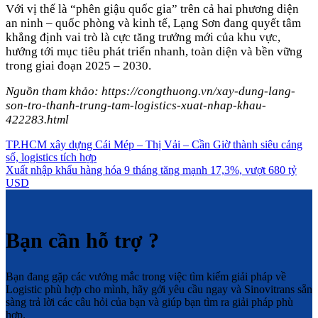
Với vị thế là “phên giậu quốc gia” trên cả hai phương diện
an ninh – quốc phòng và kinh tế, Lạng Sơn đang quyết tâm
khẳng định vai trò là cực tăng trưởng mới của khu vực,
hướng tới mục tiêu phát triển nhanh, toàn diện và bền vững
trong giai đoạn 2025 – 2030.
Nguồn tham khảo: https://congthuong.vn/xay-dung-lang-
son-tro-thanh-trung-tam-logistics-xuat-nhap-khau-
422283.html
TP.HCM xây dựng Cái Mép – Thị Vải – Cần Giờ thành siêu cảng
số, logistics tích hợp
Xuất nhập khẩu hàng hóa 9 tháng tăng mạnh 17,3%, vượt 680 tỷ
USD
Bạn cần hỗ trợ ?
Bạn đang gặp các vướng mắc trong việc tìm kiếm giải pháp về
Logistic phù hợp cho mình, hãy gởi yêu cầu ngay và Sinovitrans sẵn
sàng trả lời các câu hỏi của bạn và giúp bạn tìm ra giải pháp phù
hợp.