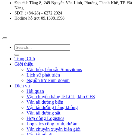
Địa chỉ: Tầng 8, 249 Nguyễn Văn Linh, Phường Thanh Khê, TP. Đà
Nẵng
SĐT: (+84-28) - 6272 2024
Hotline hỗ trợ: 09.1398.1598
Trang Chủ
Giới thiệu
Văn hóa, bản sắc Sinovitrans
Lịch sử phát triển
Nguồn lực kinh doanh
Dịch vụ
Hải quan
Vận chuyển hàng lẻ LCL, kho CFS
Vận tải đường biển
Vận tải đường hàng không
Vận tải đường sắt
Hợp đồng Logistics
Logistics công trình, dự án
Vận chuyển xuyên biên giới
Vận tải nội địa