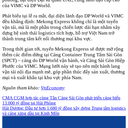
của VIMC và DP World.
Phát biểu tại lễ ra mắt, đại diện lãnh đạo DP World và VIMC
đều khẳng định: Mekong Express không chỉ là một tuyến
vận tải, mà là một phần trong chiến lược dài hạn nhằm xây
dựng hệ sinh thái logistics tích hợp, hỗ trợ Việt Nam trở
thành trung tâm kết nối thương mại khu vực.
Trong thời gian tới, tuyến Mekong Express sẽ được mở rộng
thêm các điểm dừng tại Cảng Container Trung Tâm Sài Gòn
(SPCT) – cảng do DP World vận hành, và Cảng Sài Gòn Hiệp
Phước của VIMC. Mạng lưới này sẽ tạo nên một hành lang
vận tải nội địa mạnh mẽ, góp phần thúc đẩy sản xuất, thương
mại và xuất khẩu tại khu vực phía Nam.
Nguồn tham khảo:
VnEconomy
CMA CGM hợp tác cùng Tân Cảng Sài Gòn phát triển cảng biển
13.000 tỷ đồng tại Hải Phòng
Hải Dương: Đầu tư hơn 1.680 tỷ đồng xây dựng Trung tâm logistics
và cảng xăng dầu tại Kinh Môn