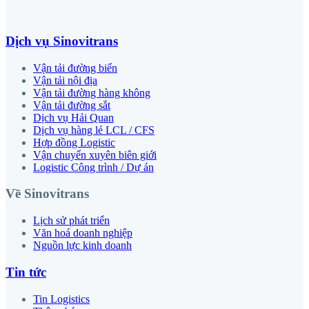
Dịch vụ Sinovitrans
Vận tải đường biển
Vận tải nội địa
Vận tải đường hàng không
Vận tải đường sắt
Dịch vụ Hải Quan
Dịch vụ hàng lẻ LCL / CFS
Hợp đồng Logistic
Vận chuyển xuyên biên giới
Logistic Công trình / Dự án
Về Sinovitrans
Lịch sử phát triển
Văn hoá doanh nghiệp
Nguồn lực kinh doanh
Tin tức
Tin Logistics