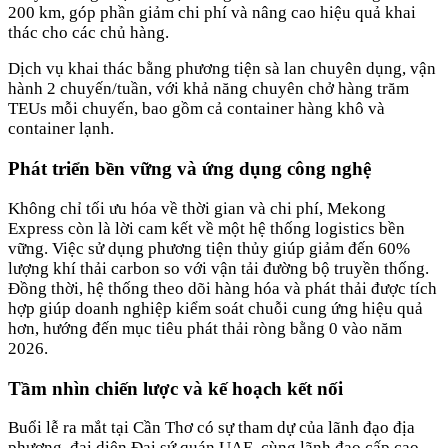
200 km, góp phần giảm chi phí và nâng cao hiệu quả khai
thác cho các chủ hàng.
Dịch vụ khai thác bằng phương tiện sà lan chuyên dụng, vận
hành 2 chuyến/tuần, với khả năng chuyên chở hàng trăm
TEUs mỗi chuyến, bao gồm cả container hàng khô và
container lạnh.
Phát triển bền vững và ứng dụng công nghệ
Không chỉ tối ưu hóa về thời gian và chi phí, Mekong
Express còn là lời cam kết về một hệ thống logistics bền
vững. Việc sử dụng phương tiện thủy giúp giảm đến 60%
lượng khí thải carbon so với vận tải đường bộ truyền thống.
Đồng thời, hệ thống theo dõi hàng hóa và phát thải được tích
hợp giúp doanh nghiệp kiểm soát chuỗi cung ứng hiệu quả
hơn, hướng đến mục tiêu phát thải ròng bằng 0 vào năm
2026.
Tầm nhìn chiến lược và kế hoạch kết nối
Buổi lễ ra mắt tại Cần Thơ có sự tham dự của lãnh đạo địa
phương, đại diện Đại sứ quán UAE, cùng lãnh đạo cấp cao