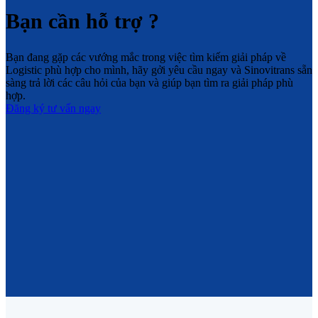
Bạn cần hỗ trợ ?
Bạn đang gặp các vướng mắc trong việc tìm kiếm giải pháp về
Logistic phù hợp cho mình, hãy gởi yêu cầu ngay và Sinovitrans sẵn
sàng trả lời các câu hỏi của bạn và giúp bạn tìm ra giải pháp phù
hợp.
Đăng ký tư vấn ngay