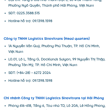
Phường Ngô Quyền, Thành phố Hải Phòng, Việt Nam
SĐT: 0225.3588.515
Hotline hỗ trợ: 09.1398.1598
Công ty TNHH Logistics Sinovitrans (Head quarters)
1A Nguyễn Văn Quỳ, Phường Phú Thuận, TP. Hồ Chí Minh,
Việt Nam
L0.01, Lô L, Tầng G, Docklands Saigon, 99 Nguyễn Thị Thập,
Phường Tân Mỹ, TP. Hồ Chí Minh, Việt Nam
SĐT: (+84-28) - 6272 2024
Hotline hỗ trợ: 09.1398.1598
Chi nhánh Công ty TNHH Logistics Sinovitrans tại Hải Phòng
Phòng 616-618, Tầng 6, Tòa nhà TD, Lô 20A, Lê Hồng Phong,