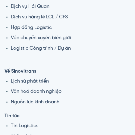
Dịch vụ Hải Quan
Dịch vụ hàng lẻ LCL / CFS
Hợp đồng Logistic
Vận chuyển xuyên biên giới
Logistic Công trình / Dự án
Về Sinovitrans
Lịch sử phát triển
Văn hoá doanh nghiệp
Nguồn lực kinh doanh
Tin tức
Tin Logistics