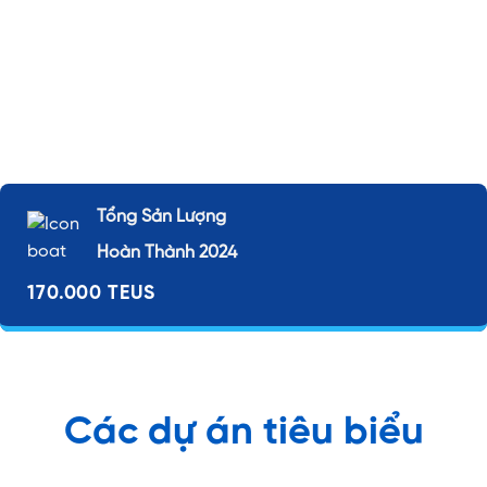
hàng không với đầy đủ các loại hình từ LCL,
dự án hay hợp đồng logistics. Điều này đã
được khẳng định qua những con số mà
Sinovitrans đạt được trong thời gian qua.
Tổng Sản Lượng
Hoàn Thành 2024
170.000 TEUS
Các dự án tiêu biểu