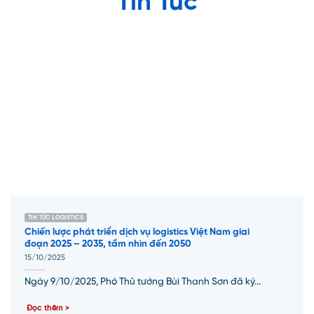
Tin Tức
TIN TỨC LOGISTICS
Chiến lược phát triển dịch vụ logistics Việt Nam giai
đoạn 2025 – 2035, tầm nhìn đến 2050
15/10/2025
Ngày 9/10/2025, Phó Thủ tướng Bùi Thanh Sơn đã ký...
Đọc thêm >