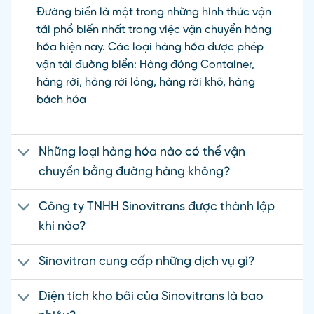
Đường biển là một trong những hình thức vận
tải phổ biến nhất trong việc vận chuyển hàng
hóa hiện nay. Các loại hàng hóa được phép
vận tải đường biển: Hàng đóng Container,
hàng rời, hàng rời lỏng, hàng rời khô, hàng
bách hóa
Những loại hàng hóa nào có thể vận
chuyển bằng đường hàng không?
Công ty TNHH Sinovitrans được thành lập
khi nào?
Sinovitran cung cấp những dịch vụ gì?
Diện tích kho bãi của Sinovitrans là bao