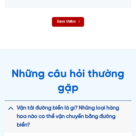
Xem thêm
Những câu hỏi thường
gặp
Vận tải đường biển là gì? Những loại hàng
hóa nào có thể vận chuyển bằng đường
biển?