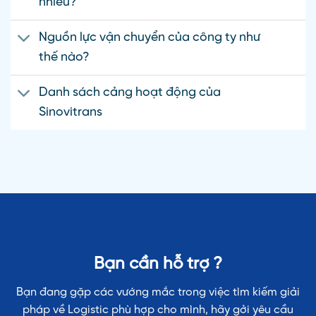
nhiêu?
Nguồn lực vận chuyển của công ty như
thế nào?
Danh sách cảng hoạt động của
Sinovitrans
Bạn cần hỗ trợ ?
Bạn đang gặp các vướng mắc trong việc tìm kiếm giải
pháp về Logistic phù hợp cho mình, hãy gởi yêu cầu