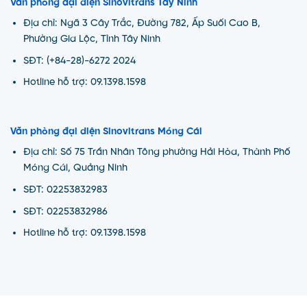
Văn phòng đại diện Sinovitrans Tây Ninh
Địa chỉ: Ngã 3 Cây Trắc, Đường 782, Ấp Suối Cao B,
Phường Gia Lộc, Tỉnh Tây Ninh
SĐT: (+84-28)-6272 2024
Hotline hỗ trợ: 09.1398.1598
Văn phòng đại diện Sinovitrans Móng Cái
Địa chỉ: Số 75 Trần Nhân Tông phường Hải Hòa, Thành Phố
Móng Cái, Quảng Ninh
SĐT: 02253832983
SĐT: 02253832986
Hotline hỗ trợ: 09.1398.1598